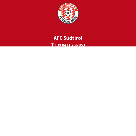
AFC Südtirol
T +39 0471 266 053
E
juniorcamps@fc-suedtirol.com
Rechtssitz
Viale Trieste 19
39100 Bozen
Hauptsponsor