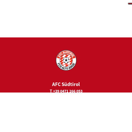
AFC Südtirol
T +39 0471 266 053
E
juniorcamps@fc-suedtirol.com
Rechtssitz
Viale Trieste 19
39100 Bozen