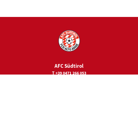
AFC Südtirol
T +39 0471 266 053
E
juniorcamps@fc-suedtirol.com
Sede legale
Viale Trieste 19
39100 Bolzano
Main Sponsor