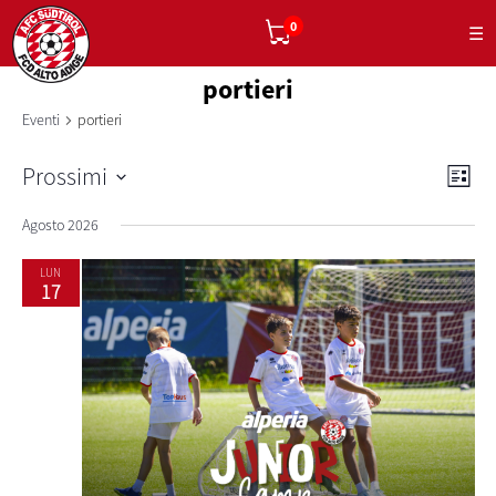
0
☰
portieri
Eventi
portieri
Vist
Ev
Prossimi
Lista
Nav
Vis
Seleziona
Agosto 2026
la
Na
data.
LUN
17