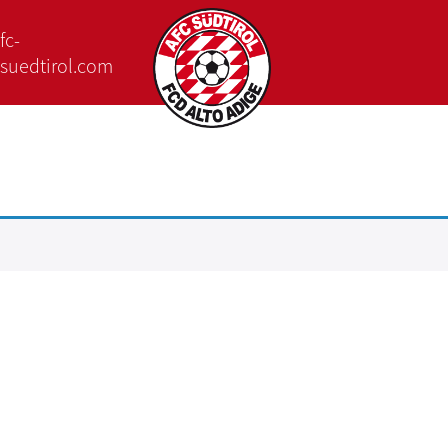
fc-
suedtirol.com