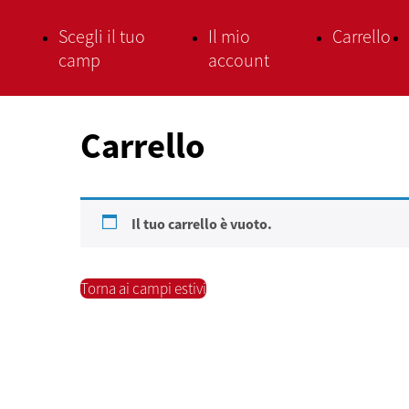
Scegli il tuo
Il mio
Carrello
camp
account
Carrello
Il tuo carrello è vuoto.
Torna ai campi estivi