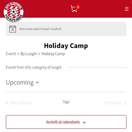
0
☰
Non sono stati trovati risultati.
Holiday Camp
Eventi
By Luoghi
Holiday Camp
Eventi from this category of luoghi
Upcoming
Seleziona
la
data.
Oggi
Precedente
Prossimo
Eventi
Eventi
Iscriviti al calendario