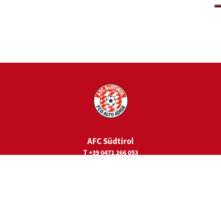
AFC Südtirol
T +39 0471 266 053
E
juniorcamps@fc-suedtirol.com
Sede legale
Viale Trieste 19
39100 Bolzano