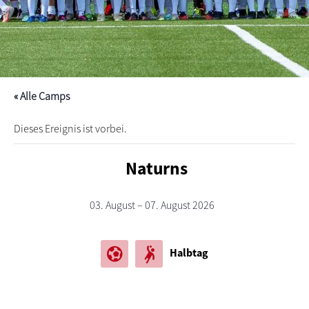
« Alle Camps
Dieses Ereignis ist vorbei.
Naturns
03. August – 07. August 2026
sports_and_outdoors
sports_handball
Halbtag