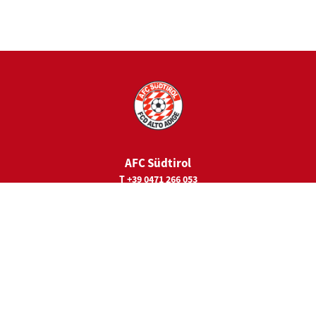
AFC Südtirol
T +39 0471 266 053
E
juniorcamps@fc-suedtirol.com
Rechtssitz
Viale Trieste 19
39100 Bozen
Hauptsponsor