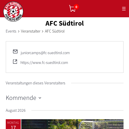
0
☰
AFC Südtirol
Events
Veranstalter
AFC Südtirol
juniorcamps@fc-suedtirol.com
https://www.fc-suedtirol.com
Veranstaltungen dieses Veranstalters
Kommende
Wähle
August 2026
das
Datum
aus.
MONTAG
17