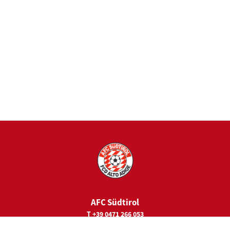
AFC Südtirol
T +39 0471 266 053
E
juniorcamps@fc-suedtirol.com