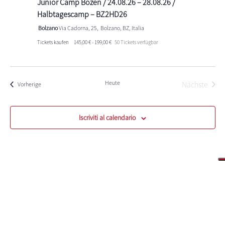
Junior Camp Bozen / 24.08.26 – 28.08.26 /
Halbtagescamp – BZ2HD26
Bolzano
Via Cadorna, 25, Bolzano, BZ, Italia
Tickets kaufen
145,00 € - 199,00 €
50 Tickets verfügbar
Heute
Nächste
Events
Vorherige
Events
Iscriviti al calendario