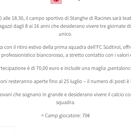
.30 alle 18.30, il campo sportivo di Stanghe di Racines sarà tea
agazzi dagli 8 ai 16 anni che desiderano vivere tre giornate 
unico.
 con il ritiro estivo della prima squadra dell’FC Südtirol, off
professionistico biancorosso, a stretto contatto con i valori 
rtecipazione è di 70,00 euro e include una maglia ,pantaloncin
zioni resteranno aperte fino al 25 luglio – il numero di posti è 
iovani che sognano in grande e desiderano vivere il calcio con
squadra.
> Camp giocatore: 70€