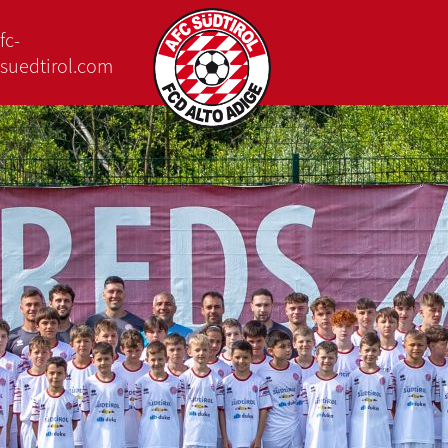
fc-
suedtirol.com