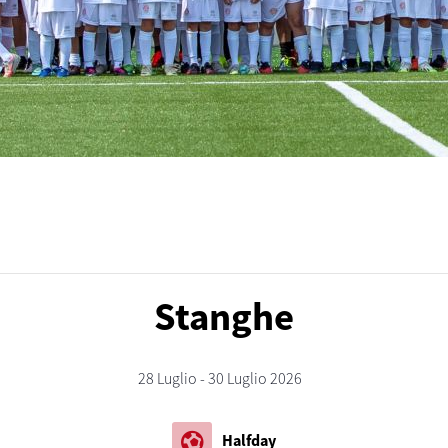
Stanghe
28 Luglio - 30 Luglio 2026
sports_and_outdoors
Halfday