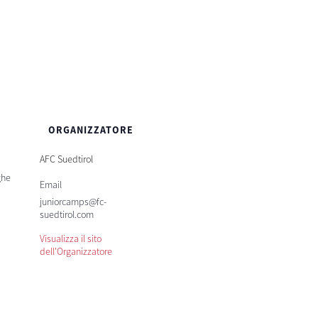
ORGANIZZATORE
AFC Suedtirol
ghe
Email
juniorcamps@fc-
suedtirol.com
Visualizza il sito
dell'Organizzatore