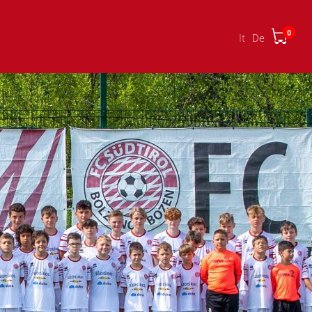
0
it
de