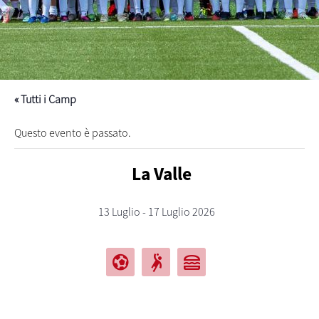
« Tutti i Camp
Questo evento è passato.
La Valle
13 Luglio - 17 Luglio 2026
sports_and_outdoors
sports_handball
lunch_dining