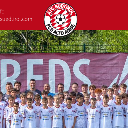
fc-
suedtirol.com