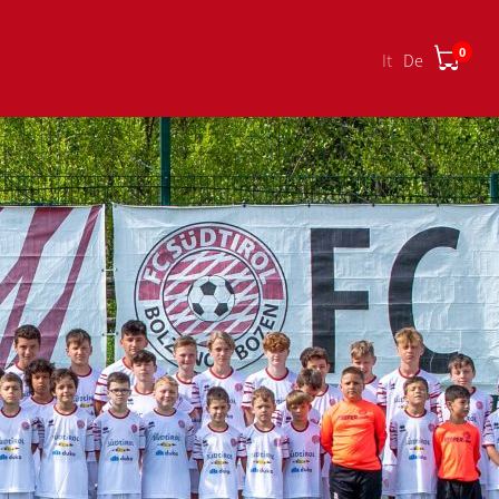
0
it
de