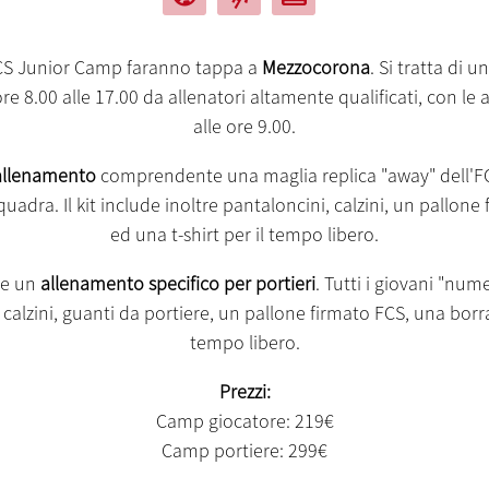
CS Junior Camp faranno tappa a
Mezzocorona
. Si tratta di 
re 8.00 alle 17.00 da allenatori altamente qualificati, con le 
alle ore 9.00.
 allenamento
comprendente una maglia replica "away" dell'FC 
quadra. Il kit include inoltre pantaloncini, calzini, un pallon
ed una t-shirt per il tempo libero.
he un
allenamento specifico per portieri
. Tutti i giovani "num
alzini, guanti da portiere, un pallone firmato FCS, una borrac
tempo libero.
Prezzi:
Camp giocatore: 219€
Camp portiere: 299€