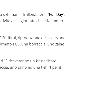
una settimana di allenamenti "
Full Day
":
attività della giornata che inizieranno
Südtirol, riproduzione della versione
e firmato FCS, una borraccia, uno zaino
eri 1" riceveranno un kit dedicato,
cia, uno zaino ed una t-shirt per il