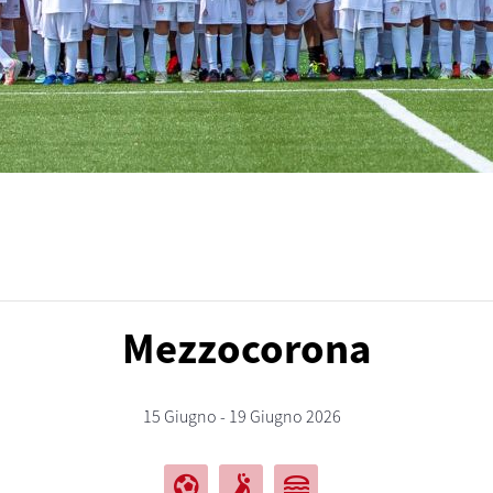
Mezzocorona
15 Giugno - 19 Giugno 2026
sports_and_outdoors
sports_handball
lunch_dining