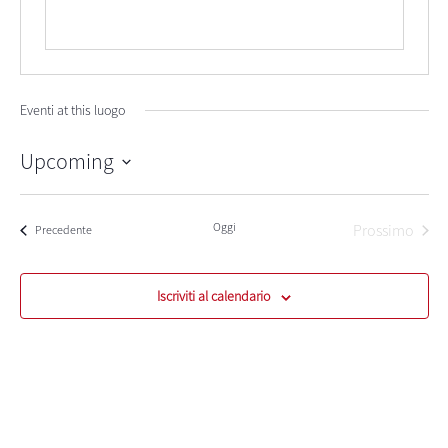
Eventi at this luogo
Upcoming
Seleziona
la
data.
Oggi
Prossimo
Eventi
Precedente
Eventi
Iscriviti al calendario