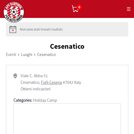
0
☰
Non sono stati trovati risultati.
Cesenatico
Eventi
Luoghi
Cesenatico
Viale C. Abba 51
Cesenatico
,
Forlì-Cesena
47042
Italy
Ottieni indicazioni
Categories:
Holiday Camp