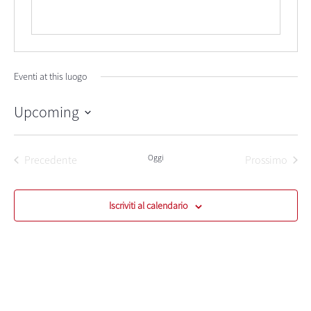
Eventi at this luogo
Upcoming
Seleziona
la
data.
Oggi
Precedente
Prossimo
Eventi
Eventi
Iscriviti al calendario