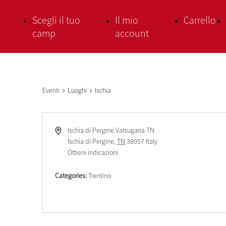
Scegli il tuo
Il mio
Carrello
camp
account
Eventi
Luoghi
Ischia
Ischia di Pergine Valsugana TN
Ischia di Pergine
,
TN
38057
Italy
Ottieni indicazioni
Categories:
Trentino