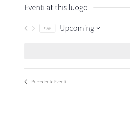
Eventi at this luogo
Upcoming
Oggi
Seleziona
la
data.
Precedente
Eventi