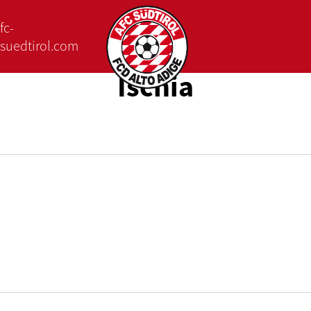
fc-
suedtirol.com
Ischia