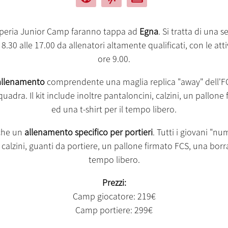
lperia Junior Camp faranno tappa ad
Egna
. Si tratta di una 
8.30 alle 17.00 da allenatori altamente qualificati, con le atti
ore 9.00.
 allenamento
comprendente una maglia replica "away" dell'FC 
quadra. Il kit include inoltre pantaloncini, calzini, un pallon
ed una t-shirt per il tempo libero.
che un
allenamento specifico per portieri
. Tutti i giovani "n
alzini, guanti da portiere, un pallone firmato FCS, una borrac
tempo libero.
Prezzi:
Camp giocatore: 219€
Camp portiere: 299€