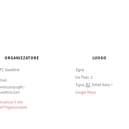
ORGANIZZATORE
LUOGO
FC Suedtirol
Egna
Via Platz, 2
mail
Egna
,
BZ
39044
Italia
+
uniorcamps@fc-
uedtirol.com
Google Maps
isualizza il sito
ell'Organizzatore