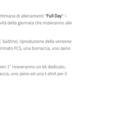
settimana di allenamenti "
Full Day
": i
vità della giornata che inizieranno alle
Südtirol, riproduzione della versione
e firmato FCS, una borraccia, uno zaino
umeri 1" riceveranno un kit dedicato,
cia, uno zaino ed una t-shirt per il