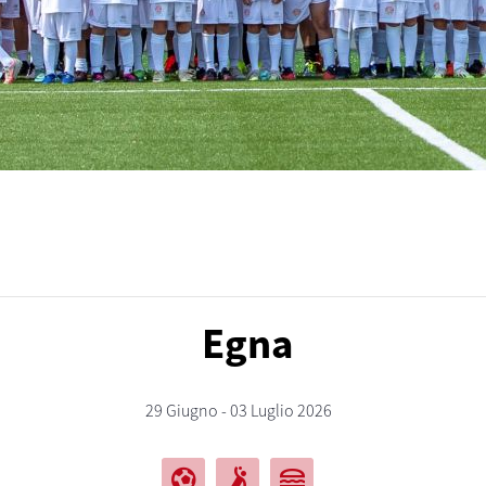
Egna
29 Giugno - 03 Luglio 2026
sports_and_outdoors
sports_handball
lunch_dining