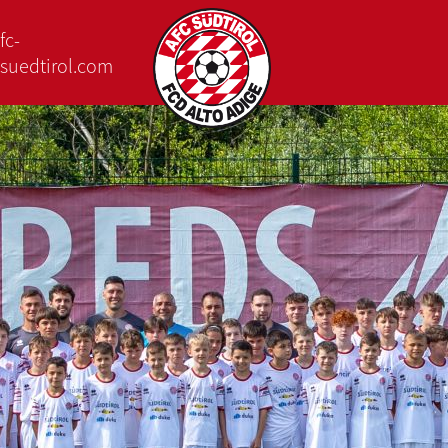
fc-
suedtirol.com