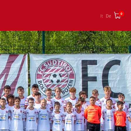
0
it
de