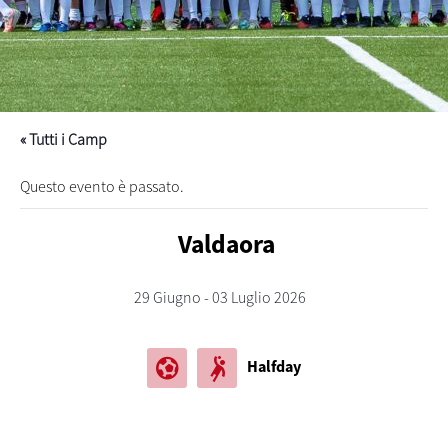
« Tutti i Camp
Questo evento è passato.
Valdaora
29 Giugno - 03 Luglio 2026
sports_and_outdoors
sports_handball
Halfday