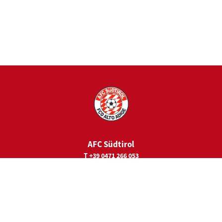
AFC Südtirol
T +39 0471 266 053
E
juniorcamps@fc-suedtirol.com
Sede legale
Viale Trieste 19
39100 Bolzano